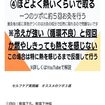
セルフケア実践編 オススメのツボ３選
①四白：眼窩下孔、眼窩下神経