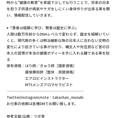
時から”健康の教育”を家庭で少しでも行うことで、将来の日本
を担う子供達が病氣やケガをしにくい身体作りが出来る事を願
い、情報配信していきます。
▾『愚者は経験に学び、賢者は歴史に学ぶ』
人間は数万年前からDNAレベルで変わらず、歴史を紐解いてい
くと、現代病の多くは明治維新以降の日本人に合わない文明の
変化により起きている事が分かり、縄文人や先住民など昔の日
本人の習慣が本当の健康ボディーを手に入れる鍵である事を知
る
保有資格：はり師／きゅう師［国家資格］
康復療術師［整体‐民間資格］
エアロビインストラクター
MTSメンズアロマセラピスト
⋯⋯⋯⋯⋯⋯⋯⋯⋯⋯⋯⋯⋯⋯⋯⋯⋯⋯⋯⋯⋯
Twitter/instagram/note：takachan_musubi
お仕事の依頼は各種DMでお願い致します。
参考文献/出典：ツボ単