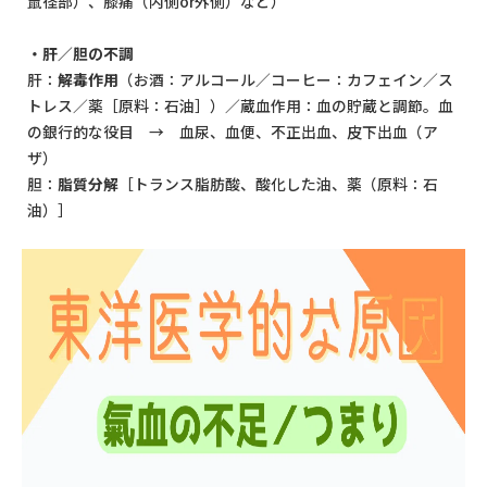
鼠径部）、膝痛（内側or外側）など）
・肝／胆の不調
肝：
解毒作用
（お酒：アルコール／コーヒー：カフェイン／ス
トレス／薬［原料：石油］）／蔵血作用：血の貯蔵と調節。血
の銀行的な役目 → 血尿、血便、不正出血、皮下出血（ア
ザ）
胆：
脂質分解
［トランス脂肪酸、酸化した油、薬（原料：石
油）］