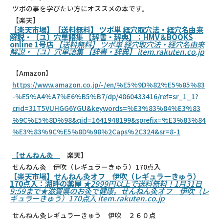
ツボの事を学びたい方にオススメの本です。
【楽天】
【楽天市場】【送料無料】 ツボ単 経穴取穴法・経穴名由来
解説・〔ユ〕穴単語集 【辞書・辞典】：HMV＆BOOKS
online 1号店
【送料無料】 ツボ単 経穴取穴法・経穴名由来
解説・〔ユ〕穴単語集 【辞書・辞典】
item.rakuten.co.jp
【Amazon】
https://www.amazon.co.jp/-/en/%E5%9D%82%E5%85%83
-%E5%A4%A7%E6%B5%B7/dp/4860433416/ref=sr_1_1?
crid=31T5VUHGG6YGU&keywords=%E3%83%84%E3%83
%9C%E5%8D%98&qid=1641948199&sprefix=%E3%83%84
%E3%83%9C%E5%8D%98%2Caps%2C324&sr=8-1
【せんねん灸
楽天】
せんねん灸 伊吹（レギュラーきゅう）170点入
【楽天市場】せんねん灸オフ 伊吹（レギュラーきゅう）
170点入：湖畔の薬屋
★2999円以上で送料無料！1月31日
9:59まで★滋賀県のお灸で健康。せんねん灸オフ 伊吹（レ
ギュラーきゅう）170点入
item.rakuten.co.jp
せんねん灸レギュラーきゅう 伊吹 ２６０点