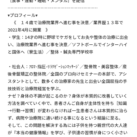
［食事・運動・睡眠・メンタル］を配信
⋯⋯⋯⋯⋯⋯⋯⋯⋯⋯⋯⋯⋯⋯⋯⋯⋯⋯⋯⋯⋯
▾プロフィール▾
《 １４歳で治療院業界へ進む事を決意／業界歴１３年で
2021年4月に開業 》
・学生：14才の時に野球でケガをしてお灸や整体の治療に出会
い、治療院業界へ進む事を決意／ソフトボールでインターハイ
と国体へ（寮生活）／整体・鍼灸専門学校卒
・社会人：ｱﾛﾏ-指圧-ﾘﾗｸｾﾞｰｼｮﾝﾏｯｻｰｼﾞ／整骨院・美容整体／産
後骨盤矯正の整体院／全国のプロ向けセミナーの本部で、アシ
スタントとして、数多くの治療家の先生と出会い全国屈指の手
技技術と治療院経営を学ぶ。
ナゼ？身体の不調が起こるのか？身体が本質的に改善していく
方法を調べていく中で、患者さんご自身が主体性を持ち［知識
→行動→習慣］が変わらなければ一生患者さんは本質的に治ら
ず、病院や治療院に通い続ける事になるという結論に至る。
そして、この問題を解決する為には子供を持つ親世代の大人達
が『本当の健康情報』を学び、子供達の習慣が身につく小さい