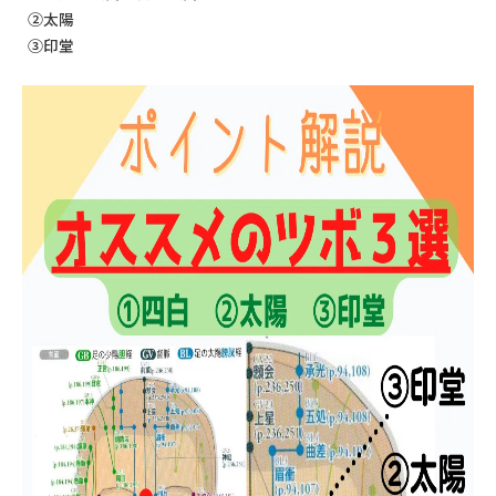
②太陽
③印堂