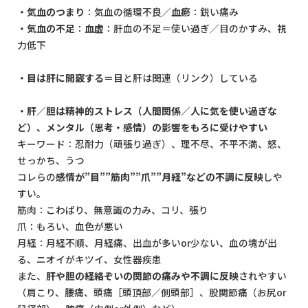
・気血のつまり
：気血の循環不良／
血瘀
：鋭い痛み
・気血の不足
：
血虚
：肝血の不足＝使い過ぎ／目のかすみ、視
力低下
・目は肝に開竅する
＝目と肝は関連（リンク）している
・肝／胆は精神的ストレス（人間関係／人に気を使い過ぎな
ど）、メンタル（思考・感情）の影響をもろに受けやすい
キーワード：忍耐力（頑張り過ぎ）、理不尽、不平不満、怒、
せっかち、うつ
コレらの
感情が”目””筋肉””爪””月経”などの不調に反映
しや
すい。
筋肉：こわばり、無意識の力み、コリ、張り
爪：もろい、血色が悪い
月経：月経不順、月経痛、出血が多いor少ない、血の塊が出
る、ニオイがキツイ、女性器疾患
また、
肝や胆の経絡ぞいの関節の痛みや不調に反映
されやすい
（肩こり、腰痛、頭痛［頭頂部／側頭部］、股関節痛（お尻or