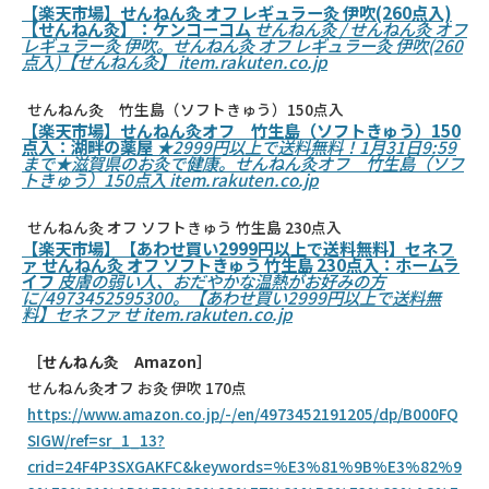
【楽天市場】せんねん灸 オフ レギュラー灸 伊吹(260点入)
【せんねん灸】：ケンコーコム
せんねん灸 / せんねん灸 オフ
レギュラー灸 伊吹。せんねん灸 オフ レギュラー灸 伊吹(260
点入)【せんねん灸】
item.rakuten.co.jp
せんねん灸 竹生島（ソフトきゅう）150点入
【楽天市場】せんねん灸オフ 竹生島（ソフトきゅう）150
点入：湖畔の薬屋
★2999円以上で送料無料！1月31日9:59
まで★滋賀県のお灸で健康。せんねん灸オフ 竹生島（ソフ
トきゅう）150点入
item.rakuten.co.jp
せんねん灸 オフ ソフトきゅう 竹生島 230点入
【楽天市場】【あわせ買い2999円以上で送料無料】セネフ
ァ せんねん灸 オフ ソフトきゅう 竹生島 230点入：ホームラ
イフ
皮膚の弱い人、おだやかな温熱がお好みの方
に/4973452595300。【あわせ買い2999円以上で送料無
料】セネファ せ
item.rakuten.co.jp
［せんねん灸 Amazon］
せんねん灸オフ お灸 伊吹 170点
https://www.amazon.co.jp/-/en/4973452191205/dp/B000FQ
SIGW/ref=sr_1_13?
crid=24F4P3SXGAKFC&keywords=%E3%81%9B%E3%82%9