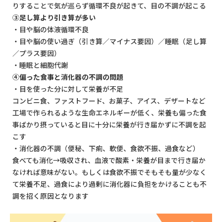
りすることで気が巡らず循環不良が起きて、目の不調が起こる
③足し算より引き算が多い
・目や脳の体液循環不良
・目や脳の使い過ぎ（引き算／マイナス要因）／睡眠（足し算
／プラス要因）
・睡眠と細胞代謝
④偏った食事と消化器の不調の問題
・目を使った分に対して栄養が不足
コンビニ食、ファストフード、お菓子、アイス、デザートなど
工場で作られるような生命エネルギーが低く、栄養も偏った食
事ばかり摂っていると目に十分に栄養が行き届かずに不調を起
こす
・消化器の不調（便秘、下痢、軟便、食欲不振、過食など）
食べても消化→吸収され、血液で酸素・栄養が目まで行き届か
なければ意味がない。もしくは食欲不振でそもそも量が少なく
て栄養不足、過食により過剰に消化器に負担をかけることも不
調を招く原因となります