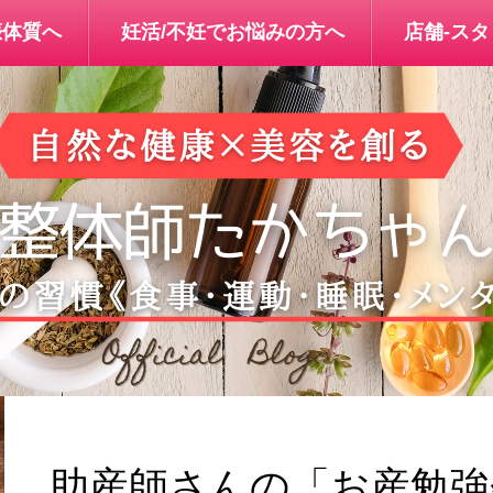
娠体質へ
妊活/不妊でお悩みの方へ
店舗-ス
助産師さんの「お産勉強