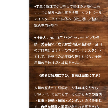
▾学生
：野球でケガをして整体の治療へ出会
い、この業界へ進む事を決意／ソフトボール
でインターハイ・国体へ（寮生活）／整体・
鍼灸専門学校卒
▾社会人
：ｱﾛﾏ-指圧-ﾘﾗｸｾﾞｰｼｮﾝﾏｯｻｰｼﾞ／整骨
院・美容整体／産後骨盤矯正の整体院／全国
のプロ向けセミナーの本部で、アシスタント
として、数多くの治療家の先生と出会い全国
屈指の手技技術と経営を学ぶ。
《愚者は経験に学び、賢者は歴史に学ぶ》
人類の歴史から紐解き、人体は縄文人から
DNAレベルで変わらず、そこから
４つの習慣
（食事・運動・睡眠・メンタル）
の積み重ね
で、
自然な健康×美容
が創られる事を学び、