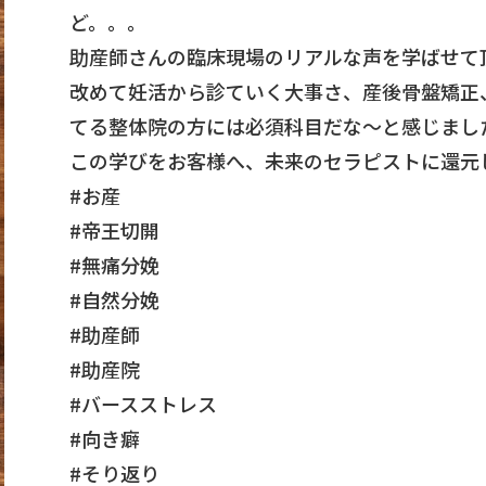
ど。。。
助産師さんの臨床現場のリアルな声を学ばせて
改めて妊活から診ていく大事さ、産後骨盤矯正
てる整体院の方には必須科目だな～と感じまし
この学びをお客様へ、未来のセラピストに還元
#お産
#帝王切開
#無痛分娩
#自然分娩
#助産師
#助産院
#バースストレス
#向き癖
#そり返り