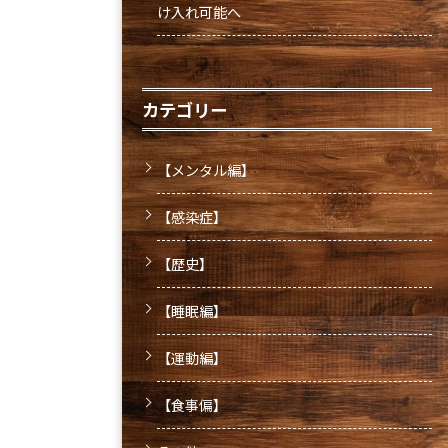
け入れ可能へ
カテゴリー
【メンタル編】
【感染症】
【歴史】
【睡眠編】
【運動編】
【食事偏】