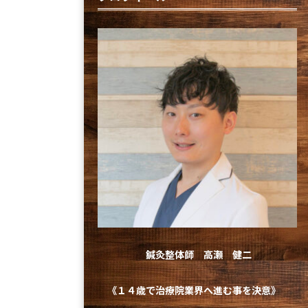
鍼灸整体師 高瀬 健二
《１４歳で治療院業界へ進む事を
決意》